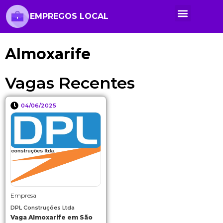
EMPREGOS LOCAL
Anunciar Vaga
Banco de Currículos
Cursos Online
Políticas de Privacidade
Almoxarife
Vagas Recentes
04/06/2025
Empresa
DPL Construções Ltda
Vaga Almoxarife em São