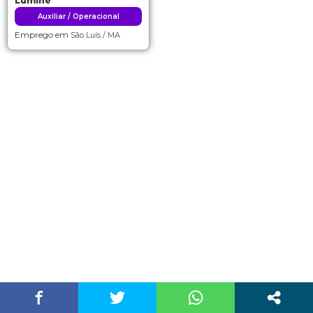
Lumine
Auxiliar / Operacional
Emprego em
São Luís / MA