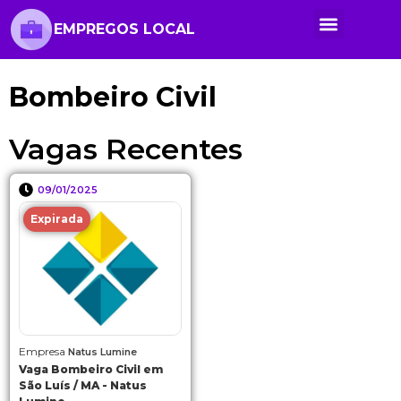
EMPREGOS LOCAL
Anunciar Vaga
Banco de Currículos
Cursos Online
Políticas de Privacidade
Bombeiro Civil
Vagas Recentes
09/01/2025
Expirada
Empresa
Natus Lumine
Vaga Bombeiro Civil em
São Luís / MA - Natus