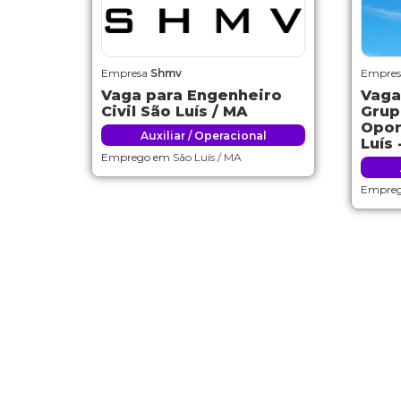
Empresa
Shmv
Empre
Vaga para Engenheiro
Vaga
Civil São Luís / MA
Grup
Opor
Auxiliar / Operacional
Luís 
Emprego em
São Luís / MA
Empre