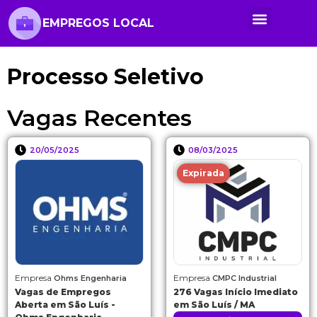
EMPREGOS LOCAL
Anunciar Vaga
Banco de Currículos
Cursos Online
Políticas de Privacidade
Processo Seletivo
Vagas Recentes
20/05/2025
08/03/2025
Expirada
Empresa
Empresa
Ohms Engenharia
CMPC Industrial
Vagas de Empregos
276 Vagas Início Imediato
Aberta em São Luís -
em São Luís / MA