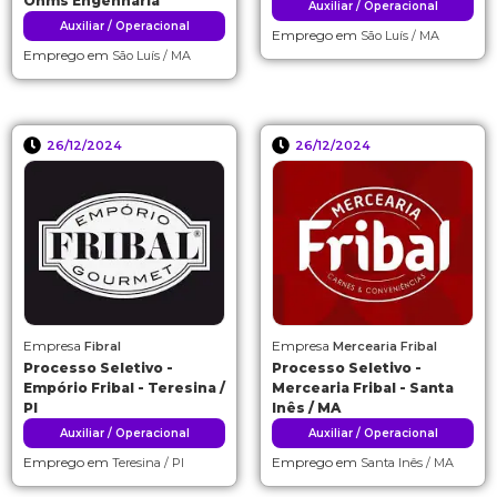
Ohms Engenharia
Auxiliar / Operacional
Auxiliar / Operacional
Emprego em
São Luís / MA
Emprego em
São Luís / MA
26/12/2024
26/12/2024
Empresa
Empresa
Fibral
Mercearia Fribal
Processo Seletivo -
Processo Seletivo -
Empório Fribal - Teresina /
Mercearia Fribal - Santa
PI
Inês / MA
Auxiliar / Operacional
Auxiliar / Operacional
Emprego em
Emprego em
Teresina / PI
Santa Inês / MA