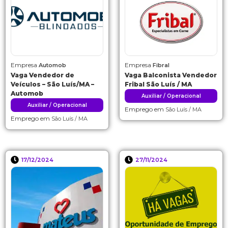
Empresa
Empresa
Automob
Fibral
Vaga Vendedor de
Vaga Balconista Vendedor
Veículos – São Luís/MA –
Fribal São Luís / MA
Automob
Auxiliar / Operacional
Auxiliar / Operacional
Emprego em
São Luís / MA
Emprego em
São Luís / MA
17/12/2024
27/11/2024