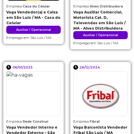
Empresa
Empresa
Casa do Celular
Alves Distribuidora
Vaga Vendedor(a) e Caixa
Vaga Auxiliar Comercial,
em São Luís / MA - Casa do
Motorista Cat. D,
Celular
Televendas em São Luís /
MA - Alves Distribuidora
Auxiliar / Operacional
Auxiliar / Operacional
Emprego em
São Luís / MA
Emprego em
São Luís / MA
06/01/2025
26/12/2024
Empresa
Empresa
Rede Construir
Fibral
Vaga Vendedor Interno e
Vaga Balconista Vendedor
Vendedor Externo – São
Fribal São Luís / MA