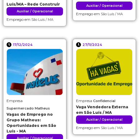
Luís/MA – Rede Construir
Auxiliar / Operacional
Auxiliar / Operacional
Emprego em
São Luís / MA
Emprego em
São Luís / MA
17/12/2024
27/11/2024
Empresa
Empresa
Confidencial
Vaga Vendedora Externa
Supermercado Matheus
em São Luís / MA
Vagas de Emprego no
Grupo Matheus:
Auxiliar / Operacional
Oportunidades em São
Emprego em
São Luís / MA
Luís - MA
Auxiliar / Operacional