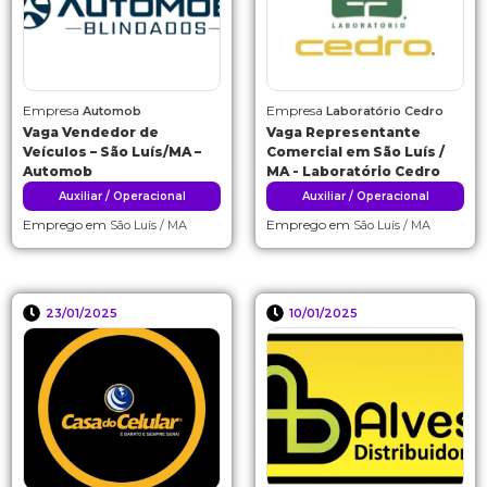
Empresa
Empresa
Automob
Laboratório Cedro
Vaga Vendedor de
Vaga Representante
Veículos – São Luís/MA –
Comercial em São Luís /
Automob
MA - Laboratório Cedro
Auxiliar / Operacional
Auxiliar / Operacional
Emprego em
Emprego em
São Luís / MA
São Luís / MA
23/01/2025
10/01/2025