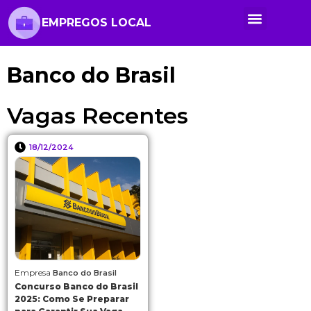
EMPREGOS LOCAL
Anunciar Vaga
Banco de Currículos
Cursos Online
Políticas de Privacidade
Banco do Brasil
Vagas Recentes
18/12/2024
Empresa
Banco do Brasil
Concurso Banco do Brasil
2025: Como Se Preparar