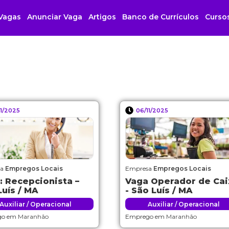
Vagas
Anunciar Vaga
Artigos
Banco de Currículos
Curso
11/2025
06/11/2025
sa
Empregos Locais
Empresa
Empregos Locais
: Recepcionista –
Vaga Operador de Cai
Luís / MA
- São Luís / MA
Auxiliar / Operacional
Auxiliar / Operacional
go em
Maranhão
Emprego em
Maranhão