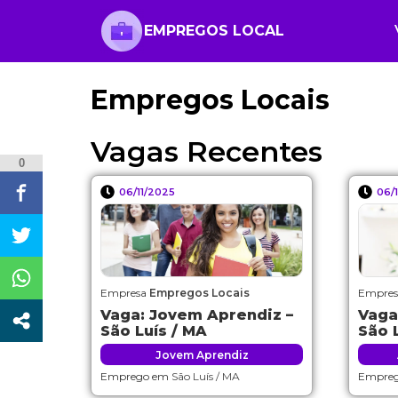
EMPREGOS LOCAL
Empregos Locais
Vagas Recentes
0
06/11/2025
06/
Empresa
Empregos Locais
Empre
Vaga: Jovem Aprendiz –
Vaga
São Luís / MA
São 
Jovem Aprendiz
Emprego em
São Luís / MA
Empre