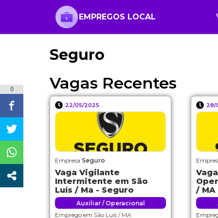
EMPREGOS LOCAL
Seguro
Vagas Recentes
0
22/05/2025
28/
Empresa
Seguro
Empre
Vaga Vigilante
Vaga
Intermitente em São
Oper
Luís / Ma - Seguro
/ MA
Auxiliar / Operacional
Emprego em
São Luís / MA
Empre