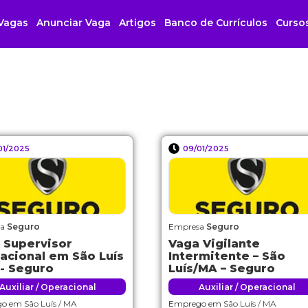
Vagas
Anunciar Vaga
Artigos
Banco de Currículos
Curso
01/2025
09/01/2025
sa
Seguro
Empresa
Seguro
 Supervisor
Vaga Vigilante
acional em São Luís
Intermitente – São
 - Seguro
Luís/MA – Seguro
Auxiliar / Operacional
Auxiliar / Operacional
go em
São Luís / MA
Emprego em
São Luís / MA