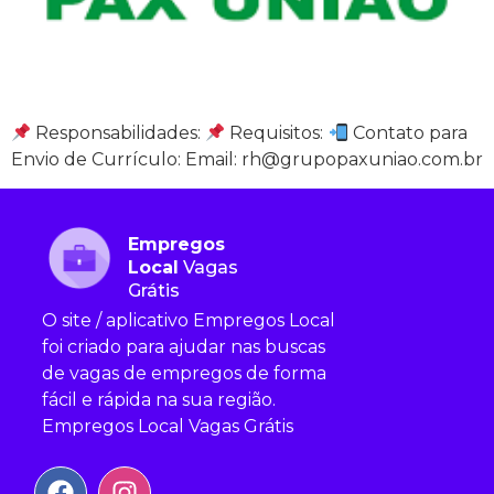
Responsabilidades:
Requisitos:
Contato para
Envio de Currículo: Email: rh@grupopaxuniao.com.br
Empregos
Local
Vagas
Grátis
O site / aplicativo Empregos Local
foi criado para ajudar nas buscas
de vagas de empregos de forma
fácil e rápida na sua região.
Empregos Local Vagas Grátis