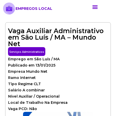
EMPREGOS LOCAL
Anunciar Vaga
Banco de Currículos
Cursos Online
Políticas de Privacida
Vaga Auxiliar Administrativo
em São Luís / MA – Mundo
Net
Serviços Administrativos
Emprego em
São Luís / MA
Publicado em 13/01/2025
Empresa
Mundo Net
Ramo
Internet
Tipo
Regime CLT
Salário
A combinar
Nível
Auxiliar / Operacional
Local de Trabalho
Na Empresa
Vaga PCD:
Não