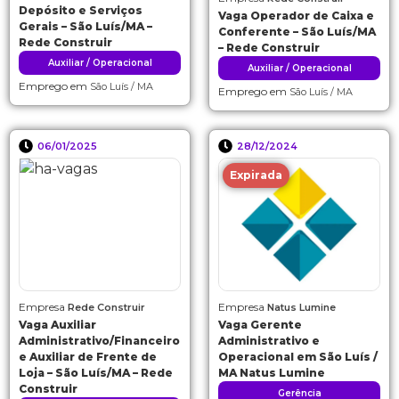
Depósito e Serviços
Vaga Operador de Caixa e
Gerais – São Luís/MA –
Conferente – São Luís/MA
Rede Construir
– Rede Construir
Auxiliar / Operacional
Auxiliar / Operacional
Emprego em
São Luís / MA
Emprego em
São Luís / MA
06/01/2025
28/12/2024
Expirada
Empresa
Empresa
Rede Construir
Natus Lumine
Vaga Auxiliar
Vaga Gerente
Administrativo/Financeiro
Administrativo e
e Auxiliar de Frente de
Operacional em São Luís /
Loja – São Luís/MA – Rede
MA Natus Lumine
Construir
Gerência