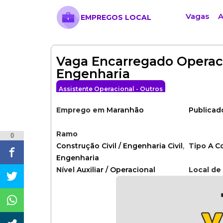
Vagas
A
EMPREGOS LOCAL
Vaga Encarregado Operac
Engenharia
Assistente Operacional - Outros
Publicad
Emprego em
Maranhão
Ramo
0
,
Construção Civil / Engenharia Civil
Tipo
A C
Engenharia
Nível
Auxiliar / Operacional
Local de