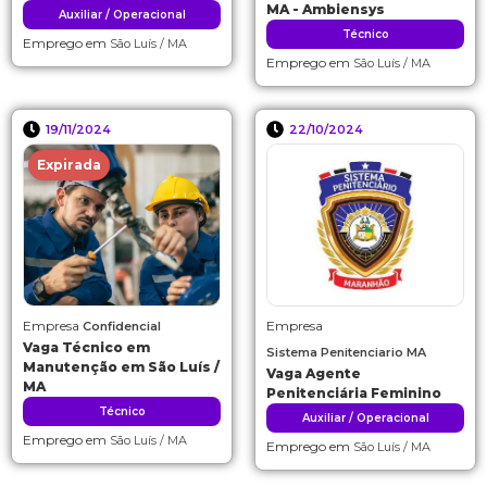
MA - Ambiensys
Auxiliar / Operacional
Técnico
Emprego em
São Luís / MA
Emprego em
São Luís / MA
19/11/2024
22/10/2024
Expirada
Empresa
Empresa
Confidencial
Vaga Técnico em
Sistema Penitenciario MA
Manutenção em São Luís /
Vaga Agente
MA
Penitenciária Feminino
Técnico
Auxiliar / Operacional
Emprego em
São Luís / MA
Emprego em
São Luís / MA