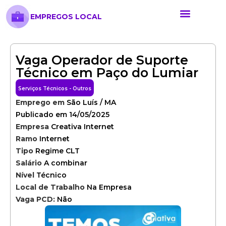
EMPREGOS LOCAL
Anunciar Vaga
Banco de Currículos
Cursos Online
Políticas de Privacida
Vaga Operador de Suporte
Técnico em Paço do Lumiar
Serviços Técnicos - Outros
Emprego em
São Luís / MA
Publicado em 14/05/2025
Empresa
Creativa Internet
Ramo
Internet
Tipo
Regime CLT
Salário
A combinar
Nível
Técnico
Local de Trabalho
Na Empresa
Vaga PCD:
Não