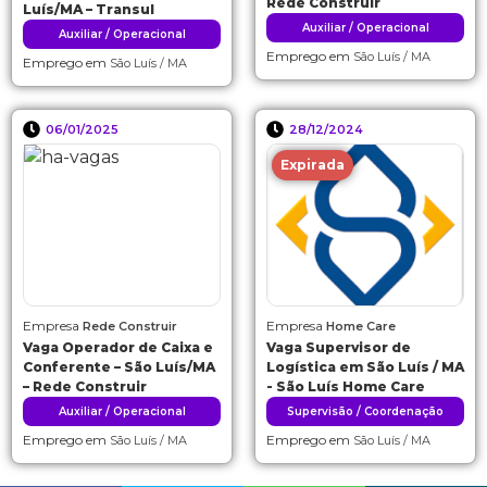
Rede Construir
Luís/MA – Transul
Auxiliar / Operacional
Auxiliar / Operacional
Emprego em
São Luís / MA
Emprego em
São Luís / MA
06/01/2025
28/12/2024
Expirada
Empresa
Empresa
Rede Construir
Home Care
Vaga Operador de Caixa e
Vaga Supervisor de
Conferente – São Luís/MA
Logística em São Luís / MA
– Rede Construir
- São Luís Home Care
Auxiliar / Operacional
Supervisão / Coordenação
Emprego em
Emprego em
São Luís / MA
São Luís / MA