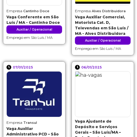
Empresa
Empresa
Cantinho Doce
Alves Distribuidora
Vaga Conferente em São
Vaga Auxiliar Comercial,
Luís / MA - Cantinho Doce
Motorista Cat. D,
Televendas em São Luís /
Auxiliar / Operacional
MA - Alves Distribuidora
Emprego em
São Luís / MA
Auxiliar / Operacional
Emprego em
São Luís / MA
07/01/2025
06/01/2025
Vaga Ajudante de
Empresa
Transul
Depósito e Serviços
Vaga Auxiliar
Gerais – São Luís/MA –
Administrativo PCD – São