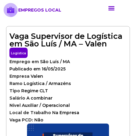
EMPREGOS LOCAL
Anunciar Vaga
Banco de Currículos
Cursos Online
Políticas de Privacida
Vaga Supervisor de Logística
em São Luís / MA – Valen
Logística
Emprego em
São Luís / MA
Publicado em 16/05/2025
Empresa
Valen
Ramo
Logística / Armazéns
Tipo
Regime CLT
Salário
A combinar
Nível
Auxiliar / Operacional
Local de Trabalho
Na Empresa
Vaga PCD:
Não