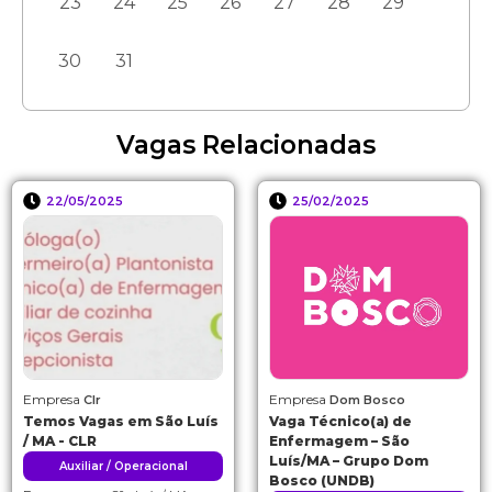
23
24
25
26
27
28
29
30
31
Vagas Relacionadas
22/05/2025
25/02/2025
Empresa
Empresa
Clr
Dom Bosco
Temos Vagas em São Luís
Vaga Técnico(a) de
/ MA - CLR
Enfermagem – São
Luís/MA – Grupo Dom
Auxiliar / Operacional
Bosco (UNDB)