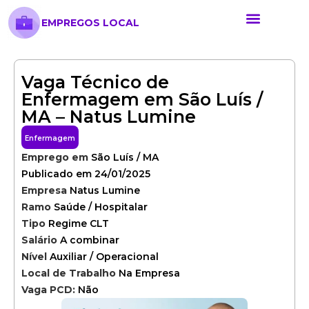
EMPREGOS LOCAL
Anunciar Vaga
Banco de Currículos
Cursos Online
Políticas de Privacida
Vaga Técnico de
Enfermagem em São Luís /
MA – Natus Lumine
Enfermagem
Emprego em
São Luís / MA
Publicado em 24/01/2025
Empresa
Natus Lumine
Ramo
Saúde / Hospitalar
Tipo
Regime CLT
Salário
A combinar
Nível
Auxiliar / Operacional
Local de Trabalho
Na Empresa
Vaga PCD:
Não