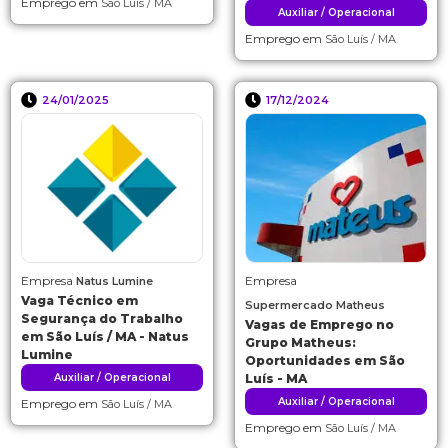
Emprego em
São Luís / MA
Auxiliar / Operacional
Emprego em
São Luís / MA
24/01/2025
17/12/2024
Empresa
Empresa
Natus Lumine
Vaga Técnico em
Supermercado Matheus
Segurança do Trabalho
Vagas de Emprego no
em São Luís / MA - Natus
Grupo Matheus:
Lumine
Oportunidades em São
Auxiliar / Operacional
Luís - MA
Auxiliar / Operacional
Emprego em
São Luís / MA
Emprego em
São Luís / MA