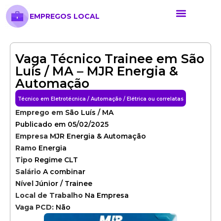
EMPREGOS LOCAL
Anunciar Vaga
Banco de Currículos
Cursos Online
Políticas de Privacida
Vaga Técnico Trainee em São
Luís / MA – MJR Energia &
Automação
Técnico em Eletrotécnica / Automação / Elétrica ou correlatas
Emprego em
São Luís / MA
Publicado em 05/02/2025
Empresa
MJR Energia & Automação
Ramo
Energia
Tipo
Regime CLT
Salário
A combinar
Nível
Júnior / Trainee
Local de Trabalho
Na Empresa
Vaga PCD:
Não