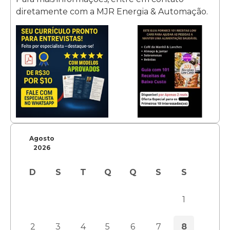
diretamente com a MJR Energia & Automação.
Agosto
2026
D
S
T
Q
Q
S
S
1
2
3
4
5
6
7
8